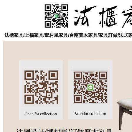
法櫃家具/上福家具/鄉村風家具/台南實木家具/家具訂做/法式家具