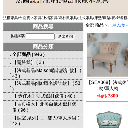
法櫃家具/台南實木家具/上福家具/鄉村風家具/法式家具/床墊/床架/餐椅/餐櫃
全部商品
>
....單人/
商品搜尋
關鍵字
商品分類
全部商品
(
946
)
‧
【關於我】
(
3
)
‧
【法式新品/Maison聯名設計款】
(
‧
43
)
【SEA368】法式休
【法式新品pijar聯名設計款】
(
53
‧
椅/單人椅
)
7800
【 赤仔木】法式鄉村傢俱
(
48
)
特價$
‧
【古典橡木】北美白橡木鄉村傢
‧
俱
(
96
)
【臥室 系列】......雙人/單人床組
(
‧
42
)