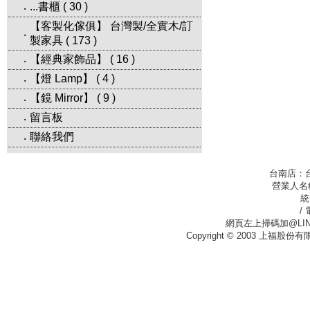
...書櫃
(
30
)
‧
【客製化傢俱】 台灣製/全實木/訂
‧
製家具
(
173
)
【經典家飾品】
(
16
)
‧
【燈 Lamp】
(
4
)
‧
【鏡 Mirror】
(
9
)
‧
留言板
‧
聯絡我們
‧
台南店：
營業人名
統
/
網頁左上掃碼加@LIN
Copyright © 2003 上福股份有限公