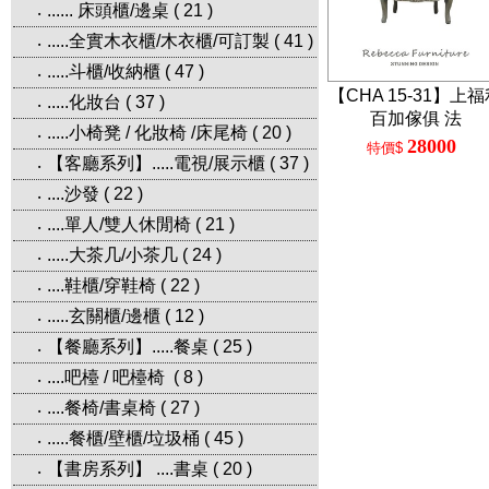
...... 床頭櫃/邊桌
(
21
)
‧
.....全實木衣櫃/木衣櫃/可訂製
(
41
)
‧
.....斗櫃/收納櫃
(
47
)
‧
【CHA 15-31】上
.....化妝台
(
37
)
‧
百加傢俱 法
.....小椅凳 / 化妝椅 /床尾椅
(
20
)
‧
28000
特價$
【客廳系列】.....電視/展示櫃
(
37
)
‧
....沙發
(
22
)
‧
....單人/雙人休閒椅
(
21
)
‧
.....大茶几/小茶几
(
24
)
‧
....鞋櫃/穿鞋椅
(
22
)
‧
.....玄關櫃/邊櫃
(
12
)
‧
【餐廳系列】.....餐桌
(
25
)
‧
....吧檯 / 吧檯椅
(
8
)
‧
....餐椅/書桌椅
(
27
)
‧
.....餐櫃/壁櫃/垃圾桶
(
45
)
‧
【書房系列】 ....書桌
(
20
)
‧