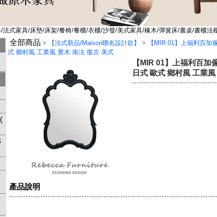
法式家具/床墊/床架/餐椅/餐櫃/衣櫃/沙發/美式家具/橡木/彈簧床/書桌/書櫃法
全部商品
>
【法式新品/Maison聯名設計款】
>
【MIR 01】上福利百加
式 鄉村風 工業風 實木 南法 復古 美式
【MIR 01】上福利百加
日式 歐式 鄉村風 工業風
(
3
產品說明