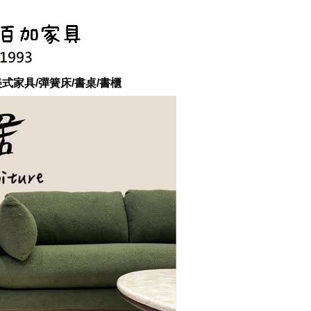
美式家具/彈簧床/書桌/書櫃