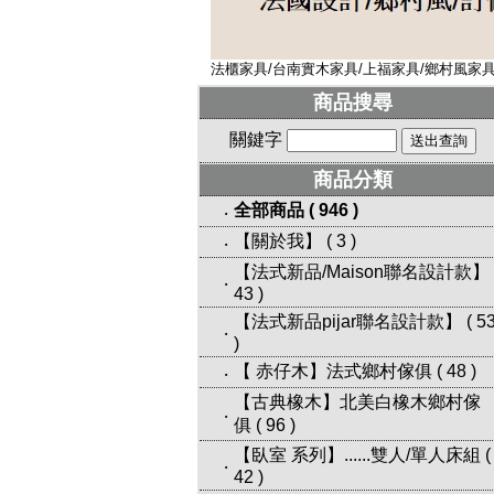
法櫃家具/台南實木家具/上福家具/鄉村風家具/
商品搜尋
關鍵字
商品分類
全部商品
(
946
)
‧
【關於我】
(
3
)
‧
【法式新品/Maison聯名設計款】
‧
43
)
【法式新品pijar聯名設計款】
(
5
‧
)
【 赤仔木】法式鄉村傢俱
(
48
)
‧
【古典橡木】北美白橡木鄉村傢
‧
俱
(
96
)
【臥室 系列】......雙人/單人床組
(
‧
42
)