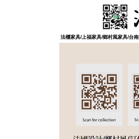
法櫃家具/上福家具/鄉村風家具/台南實