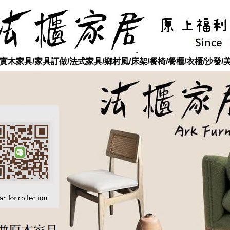
木家具/家具訂做/法式家具/鄉村風/床架/餐椅/餐櫃/衣櫃/沙發/