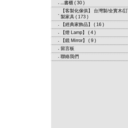
...書櫃
(
30
)
‧
【客製化傢俱】 台灣製/全實木/訂
‧
製家具
(
173
)
【經典家飾品】
(
16
)
‧
【燈 Lamp】
(
4
)
‧
【鏡 Mirror】
(
9
)
‧
留言板
‧
聯絡我們
‧