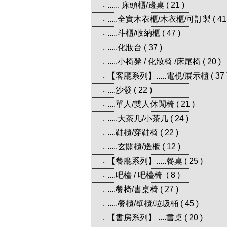
...... 床頭櫃/邊桌
(
21
)
‧
.....全實木衣櫃/木衣櫃/可訂製
(
41
‧
.....斗櫃/收納櫃
(
47
)
‧
.....化妝台
(
37
)
‧
.....小椅凳 / 化妝椅 /床尾椅
(
20
)
‧
【客廳系列】.....電視/展示櫃
(
37
‧
....沙發
(
22
)
‧
....單人/雙人休閒椅
(
21
)
‧
.....大茶几/小茶几
(
24
)
‧
....鞋櫃/穿鞋椅
(
22
)
‧
.....玄關櫃/邊櫃
(
12
)
‧
【餐廳系列】.....餐桌
(
25
)
‧
....吧檯 / 吧檯椅
(
8
)
‧
....餐椅/書桌椅
(
27
)
‧
.....餐櫃/壁櫃/垃圾桶
(
45
)
‧
【書房系列】 ....書桌
(
20
)
‧