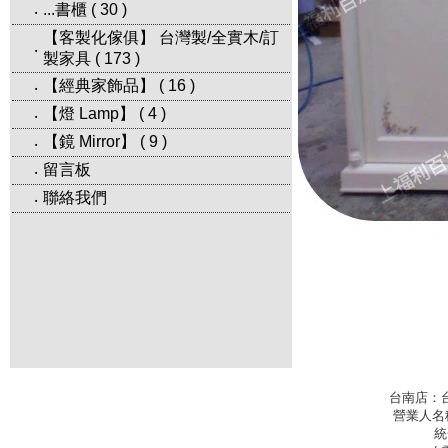
...書櫃
(
30
)
‧
【客製化傢俱】 台灣製/全實木/訂
‧
製家具
(
173
)
【經典家飾品】
(
16
)
‧
【燈 Lamp】
(
4
)
‧
【鏡 Mirror】
(
9
)
‧
留言板
‧
聯絡我們
‧
台南店：
營業人名
統