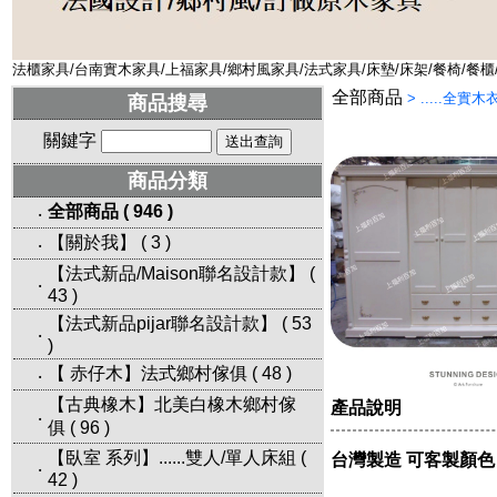
法櫃家具/台南實木家具/上福家具/鄉村風家具/法式家具/床墊/床架/餐椅/餐櫃
全部商品
>
.....全實
商品搜尋
關鍵字
商品分類
全部商品
(
946
)
‧
【關於我】
(
3
)
‧
【法式新品/Maison聯名設計款】
(
‧
43
)
【法式新品pijar聯名設計款】
(
53
‧
)
【 赤仔木】法式鄉村傢俱
(
48
)
‧
【古典橡木】北美白橡木鄉村傢
產品說明
‧
俱
(
96
)
【臥室 系列】......雙人/單人床組
(
台灣製造 可客製顏色
‧
42
)