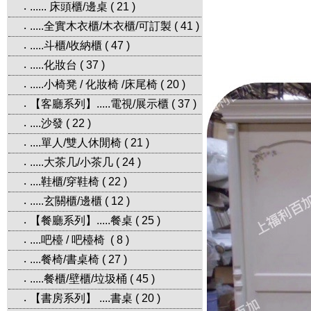
...... 床頭櫃/邊桌
(
21
)
‧
.....全實木衣櫃/木衣櫃/可訂製
(
41
)
‧
.....斗櫃/收納櫃
(
47
)
‧
.....化妝台
(
37
)
‧
.....小椅凳 / 化妝椅 /床尾椅
(
20
)
‧
【客廳系列】.....電視/展示櫃
(
37
)
‧
....沙發
(
22
)
‧
....單人/雙人休閒椅
(
21
)
‧
.....大茶几/小茶几
(
24
)
‧
....鞋櫃/穿鞋椅
(
22
)
‧
.....玄關櫃/邊櫃
(
12
)
‧
【餐廳系列】.....餐桌
(
25
)
‧
....吧檯 / 吧檯椅
(
8
)
‧
....餐椅/書桌椅
(
27
)
‧
.....餐櫃/壁櫃/垃圾桶
(
45
)
‧
【書房系列】 ....書桌
(
20
)
‧