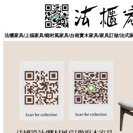
法櫃家具/上福家具/鄉村風家具/台南實木家具/家具訂做/法式家具