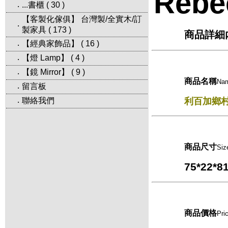
Rebe
...書櫃
(
30
)
‧
【客製化傢俱】 台灣製/全實木/訂
‧
製家具
(
173
)
商品詳細
【經典家飾品】
(
16
)
‧
【燈 Lamp】
(
4
)
‧
【鏡 Mirror】
(
9
)
‧
商品名稱
Na
留言板
‧
聯絡我們
利百加鄉村
‧
商品尺寸
Siz
75*22*8
商品價格
Pri