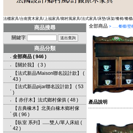
法櫃家具/台南實木家具/上福家具/鄉村風家具/法式家具/床墊/床架/餐椅/餐櫃
全部商品
>
.....餐櫃/
商品搜尋
關鍵字
商品分類
全部商品
(
946
)
‧
【關於我】
(
3
)
‧
【法式新品/Maison聯名設計款】
(
‧
43
)
【法式新品pijar聯名設計款】
(
53
‧
)
【 赤仔木】法式鄉村傢俱
(
48
)
‧
產品說明
【古典橡木】北美白橡木鄉村傢
‧
俱
(
96
)
【臥室 系列】......雙人/單人床組
(
‧
42
)