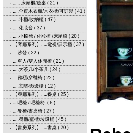
...... 床頭櫃/邊桌
(
21
)
‧
.....全實木衣櫃/木衣櫃/可訂製
(
41
)
‧
.....斗櫃/收納櫃
(
47
)
‧
.....化妝台
(
37
)
‧
.....小椅凳 / 化妝椅 /床尾椅
(
20
)
‧
【客廳系列】.....電視/展示櫃
(
37
)
‧
....沙發
(
22
)
‧
....單人/雙人休閒椅
(
21
)
‧
.....大茶几/小茶几
(
24
)
‧
....鞋櫃/穿鞋椅
(
22
)
‧
.....玄關櫃/邊櫃
(
12
)
‧
【餐廳系列】.....餐桌
(
25
)
‧
....吧檯 / 吧檯椅
(
8
)
‧
....餐椅/書桌椅
(
27
)
‧
.....餐櫃/壁櫃/垃圾桶
(
45
)
‧
【書房系列】 ....書桌
(
20
)
‧