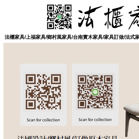
法櫃家具/上福家具/鄉村風家具/台南實木家具/家具訂做/法式家具