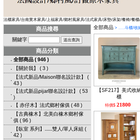
法櫃家具/台南實木家具/上福家具/鄉村風家具/法式家具/床墊/床架/餐椅/餐櫃
全部商品
>
.....斗櫃/
商品搜尋
關鍵字
商品分類
全部商品
(
946
)
‧
【關於我】
(
3
)
‧
【法式新品/Maison聯名設計款】
(
‧
43
)
【SF217】美式收
【法式新品pijar聯名設計款】
(
53
‧
櫃
)
21800
【 赤仔木】法式鄉村傢俱
(
48
)
特價$
‧
【古典橡木】北美白橡木鄉村傢
‧
俱
(
96
)
【臥室 系列】......雙人/單人床組
(
‧
42
)