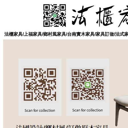
法櫃家具/上福家具/鄉村風家具/台南實木家具/家具訂做/法式家具