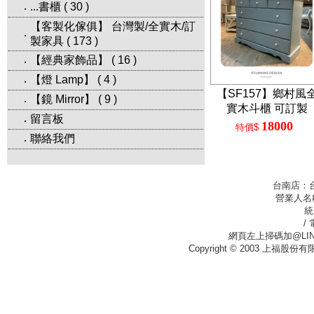
...書櫃
(
30
)
‧
【客製化傢俱】 台灣製/全實木/訂
‧
製家具
(
173
)
【經典家飾品】
(
16
)
‧
【燈 Lamp】
(
4
)
‧
【SF157】鄉村風
【鏡 Mirror】
(
9
)
‧
實木斗櫃 可訂製
留言板
‧
18000
特價$
聯絡我們
‧
台南店：
營業人名
統
/
網頁左上掃碼加@LIN
Copyright © 2003 上福股份有限公