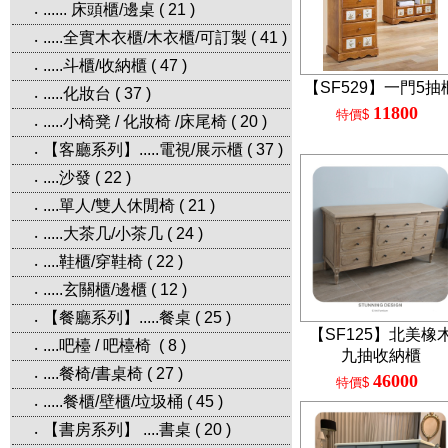
...... 床頭櫃/邊桌
(
21
)
‧
.....全實木衣櫃/木衣櫃/可訂製
(
41
)
‧
.....斗櫃/收納櫃
(
47
)
‧
【SF529】一門5抽
.....化妝台
(
37
)
‧
11800
特價$
.....小椅凳 / 化妝椅 /床尾椅
(
20
)
‧
【客廳系列】.....電視/展示櫃
(
37
)
‧
....沙發
(
22
)
‧
....單人/雙人休閒椅
(
21
)
‧
.....大茶几/小茶几
(
24
)
‧
....鞋櫃/穿鞋椅
(
22
)
‧
.....玄關櫃/邊櫃
(
12
)
‧
【餐廳系列】.....餐桌
(
25
)
‧
【SF125】北美橡
....吧檯 / 吧檯椅
(
8
)
‧
九抽收納櫃
....餐椅/書桌椅
(
27
)
‧
46000
特價$
.....餐櫃/壁櫃/垃圾桶
(
45
)
‧
【書房系列】 ....書桌
(
20
)
‧