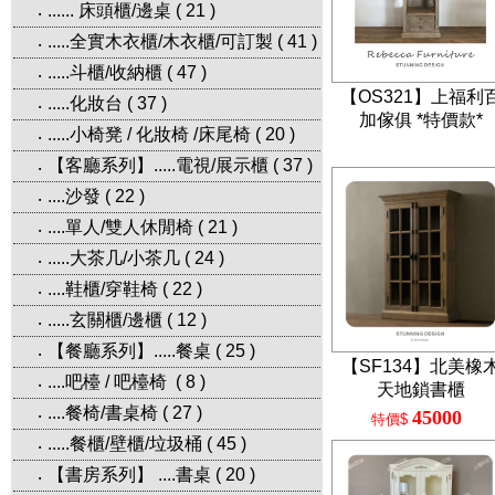
...... 床頭櫃/邊桌
(
21
)
‧
.....全實木衣櫃/木衣櫃/可訂製
(
41
)
‧
.....斗櫃/收納櫃
(
47
)
‧
【OS321】上福利
.....化妝台
(
37
)
‧
加傢俱 *特價款*
.....小椅凳 / 化妝椅 /床尾椅
(
20
)
‧
【客廳系列】.....電視/展示櫃
(
37
)
‧
....沙發
(
22
)
‧
....單人/雙人休閒椅
(
21
)
‧
.....大茶几/小茶几
(
24
)
‧
....鞋櫃/穿鞋椅
(
22
)
‧
.....玄關櫃/邊櫃
(
12
)
‧
【餐廳系列】.....餐桌
(
25
)
‧
【SF134】北美橡
....吧檯 / 吧檯椅
(
8
)
‧
天地鎖書櫃
....餐椅/書桌椅
(
27
)
‧
45000
特價$
.....餐櫃/壁櫃/垃圾桶
(
45
)
‧
【書房系列】 ....書桌
(
20
)
‧