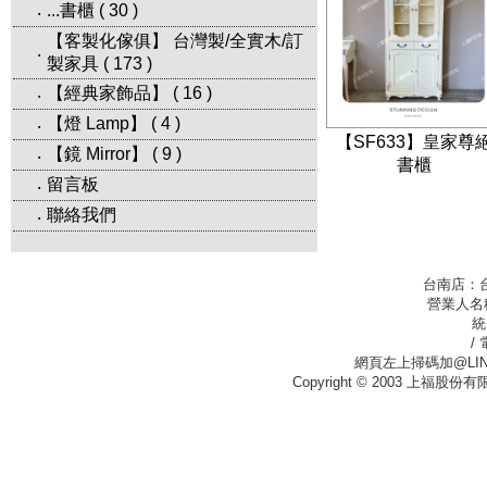
...書櫃
(
30
)
‧
【客製化傢俱】 台灣製/全實木/訂
‧
製家具
(
173
)
【經典家飾品】
(
16
)
‧
【燈 Lamp】
(
4
)
‧
【SF633】皇家尊
【鏡 Mirror】
(
9
)
‧
書櫃
留言板
‧
聯絡我們
‧
台南店：
營業人名
統
/
網頁左上掃碼加@LIN
Copyright © 2003 上福股份有限公