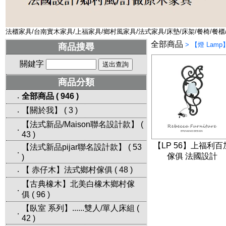
法櫃家具/台南實木家具/上福家具/鄉村風家具/法式家具/床墊/床架/餐椅/餐櫃
全部商品
>
【燈 Lamp
商品搜尋
關鍵字
商品分類
全部商品
(
946
)
‧
【關於我】
(
3
)
‧
【法式新品/Maison聯名設計款】
(
‧
43
)
【LP 56】上福利百
【法式新品pijar聯名設計款】
(
53
‧
傢俱 法國設計
)
【 赤仔木】法式鄉村傢俱
(
48
)
‧
【古典橡木】北美白橡木鄉村傢
‧
俱
(
96
)
【臥室 系列】......雙人/單人床組
(
‧
42
)