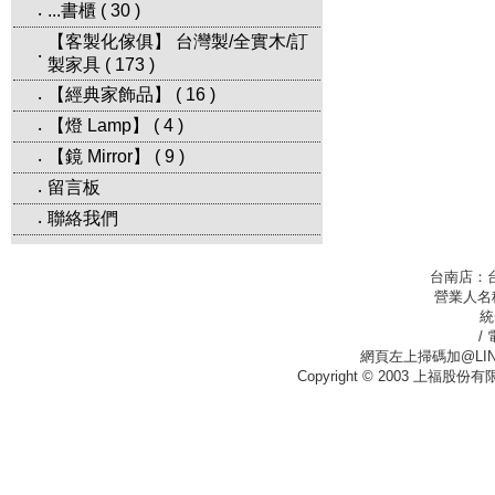
...書櫃
(
30
)
‧
【客製化傢俱】 台灣製/全實木/訂
‧
製家具
(
173
)
【經典家飾品】
(
16
)
‧
【燈 Lamp】
(
4
)
‧
【鏡 Mirror】
(
9
)
‧
留言板
‧
聯絡我們
‧
台南店：
營業人名
統
/
網頁左上掃碼加@LIN
Copyright © 2003 上福股份有限公