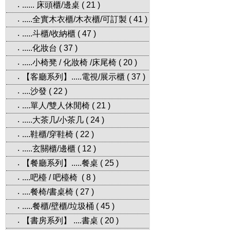
...... 床頭櫃/邊桌
(
21
)
‧
.....全實木衣櫃/木衣櫃/可訂製
(
41
)
‧
.....斗櫃/收納櫃
(
47
)
‧
.....化妝台
(
37
)
‧
.....小椅凳 / 化妝椅 /床尾椅
(
20
)
‧
【客廳系列】.....電視/展示櫃
(
37
)
‧
....沙發
(
22
)
‧
....單人/雙人休閒椅
(
21
)
‧
.....大茶几/小茶几
(
24
)
‧
....鞋櫃/穿鞋椅
(
22
)
‧
.....玄關櫃/邊櫃
(
12
)
‧
【餐廳系列】.....餐桌
(
25
)
‧
....吧檯 / 吧檯椅
(
8
)
‧
....餐椅/書桌椅
(
27
)
‧
.....餐櫃/壁櫃/垃圾桶
(
45
)
‧
【書房系列】 ....書桌
(
20
)
‧