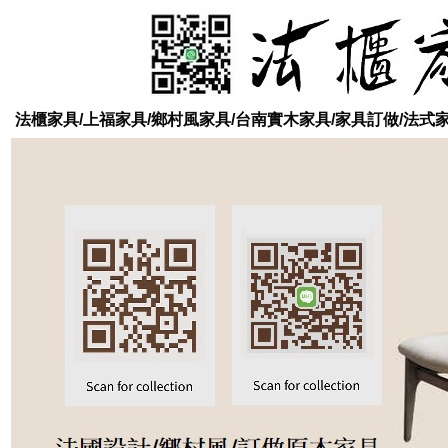
法櫃家具/上福家具/鄉村風家具/台南實木家具/家具訂做/法式家具