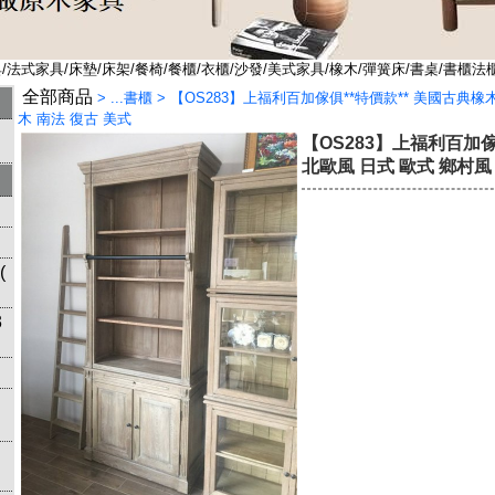
法式家具/床墊/床架/餐椅/餐櫃/衣櫃/沙發/美式家具/橡木/彈簧床/書桌/書櫃法
全部商品
>
...書櫃
>
【OS283】上福利百加傢俱**特價款** 美國古典橡
木 南法 復古 美式
【OS283】上福利百加傢
北歐風 日式 歐式 鄉村風
(
3