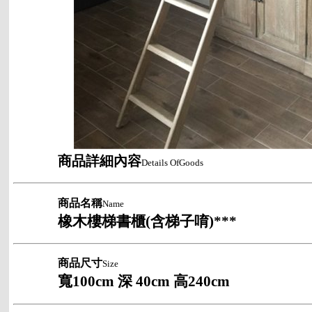
商品詳細內容
Details OfGoods
商品名稱
Name
橡木樓梯書櫃
(
含梯子唷
)***
商品尺寸
Size
寬
100cm
深
40cm
高
240cm