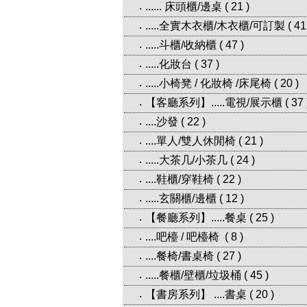
...... 床頭櫃/邊桌
(
21
)
‧
.....全實木衣櫃/木衣櫃/可訂製
(
41
‧
.....斗櫃/收納櫃
(
47
)
‧
.....化妝台
(
37
)
‧
.....小椅凳 / 化妝椅 /床尾椅
(
20
)
‧
【客廳系列】.....電視/展示櫃
(
37
‧
....沙發
(
22
)
‧
....單人/雙人休閒椅
(
21
)
‧
.....大茶几/小茶几
(
24
)
‧
....鞋櫃/穿鞋椅
(
22
)
‧
.....玄關櫃/邊櫃
(
12
)
‧
【餐廳系列】.....餐桌
(
25
)
‧
....吧檯 / 吧檯椅
(
8
)
‧
....餐椅/書桌椅
(
27
)
‧
.....餐櫃/壁櫃/垃圾桶
(
45
)
‧
【書房系列】 ....書桌
(
20
)
‧