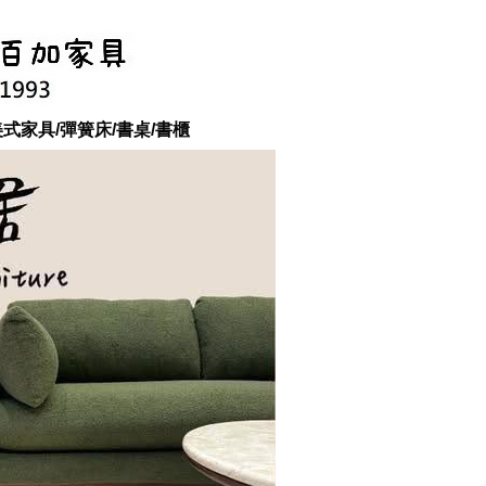
美式家具/彈簧床/書桌/書櫃