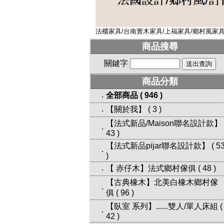
法櫃家具/台南實木家具/上福家具/鄉村風家具/
商品搜尋
關鍵字
商品分類
全部商品
(
946
)
‧
【關於我】
(
3
)
‧
【法式新品/Maison聯名設計款】
‧
43
)
【法式新品pijar聯名設計款】
(
5
‧
)
【 赤仔木】法式鄉村傢俱
(
48
)
‧
【古典橡木】北美白橡木鄉村傢
‧
俱
(
96
)
【臥室 系列】......雙人/單人床組
(
‧
42
)