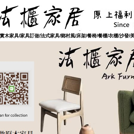
木家具/家具訂做/法式家具/鄉村風/床架/餐椅/餐櫃/衣櫃/沙發/