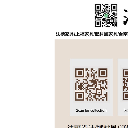
法櫃家具/上福家具/鄉村風家具/台南實