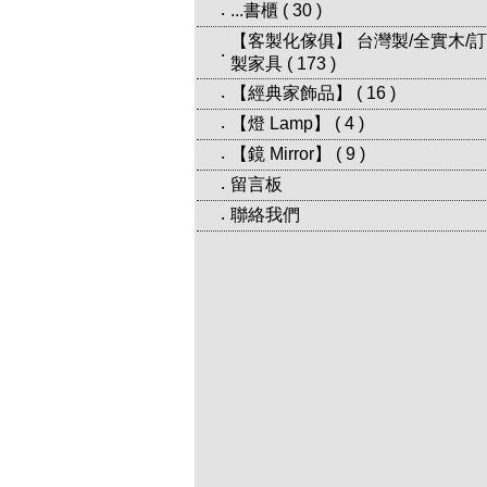
...書櫃
(
30
)
‧
【客製化傢俱】 台灣製/全實木/訂
‧
製家具
(
173
)
【經典家飾品】
(
16
)
‧
【燈 Lamp】
(
4
)
‧
【鏡 Mirror】
(
9
)
‧
留言板
‧
聯絡我們
‧