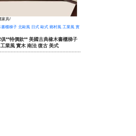
櫃家具/
木書櫃梯子 北歐風 日式 歐式 鄉村風 工業風 實
俱**特價款** 美國古典橡木書櫃梯子
 工業風 實木 南法 復古 美式