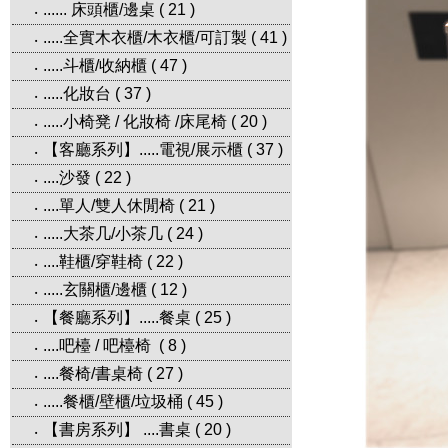
...... 床頭櫃/邊桌
(
21
)
‧
.....全實木衣櫃/木衣櫃/可訂製
(
41
)
‧
.....斗櫃/收納櫃
(
47
)
‧
.....化妝台
(
37
)
‧
.....小椅凳 / 化妝椅 /床尾椅
(
20
)
‧
【客廳系列】.....電視/展示櫃
(
37
)
‧
....沙發
(
22
)
‧
....單人/雙人休閒椅
(
21
)
‧
.....大茶几/小茶几
(
24
)
‧
....鞋櫃/穿鞋椅
(
22
)
‧
.....玄關櫃/邊櫃
(
12
)
‧
【餐廳系列】.....餐桌
(
25
)
‧
....吧檯 / 吧檯椅
(
8
)
‧
....餐椅/書桌椅
(
27
)
‧
.....餐櫃/壁櫃/垃圾桶
(
45
)
‧
【書房系列】 ....書桌
(
20
)
‧