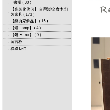
...書櫃
(
30
)
‧
【客製化傢俱】 台灣製/全實木/訂
‧
製家具
(
173
)
【經典家飾品】
(
16
)
‧
【燈 Lamp】
(
4
)
‧
【鏡 Mirror】
(
9
)
‧
留言板
‧
聯絡我們
‧