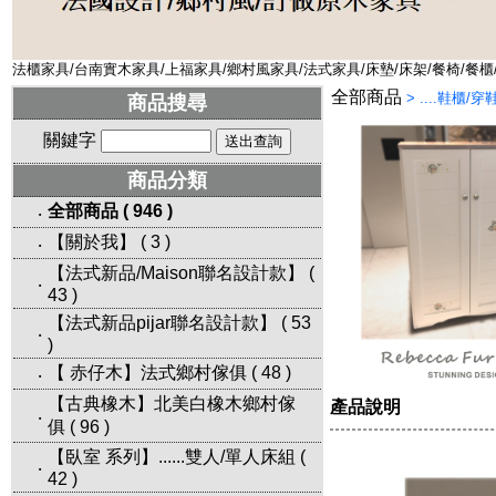
法櫃家具/台南實木家具/上福家具/鄉村風家具/法式家具/床墊/床架/餐椅/餐櫃
全部商品
>
....鞋櫃/穿
商品搜尋
關鍵字
商品分類
全部商品
(
946
)
‧
【關於我】
(
3
)
‧
【法式新品/Maison聯名設計款】
(
‧
43
)
【法式新品pijar聯名設計款】
(
53
‧
)
【 赤仔木】法式鄉村傢俱
(
48
)
‧
【古典橡木】北美白橡木鄉村傢
產品說明
‧
俱
(
96
)
【臥室 系列】......雙人/單人床組
(
‧
42
)