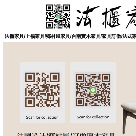
法櫃家具/上福家具/鄉村風家具/台南實木家具/家具訂做/法式家具