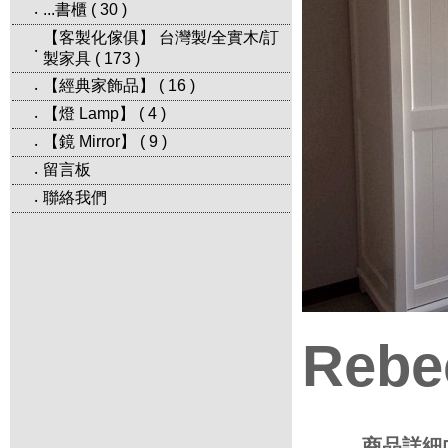
...書櫃
(
30
)
‧
【客製化傢俱】 台灣製/全實木/訂
‧
製家具
(
173
)
【經典家飾品】
(
16
)
‧
【燈 Lamp】
(
4
)
‧
【鏡 Mirror】
(
9
)
‧
留言板
‧
聯絡我們
‧
Rebe
商品詳細