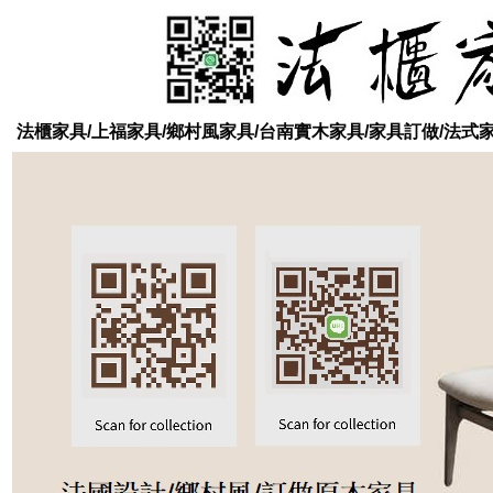
法櫃家具/上福家具/鄉村風家具/台南實木家具/家具訂做/法式家具