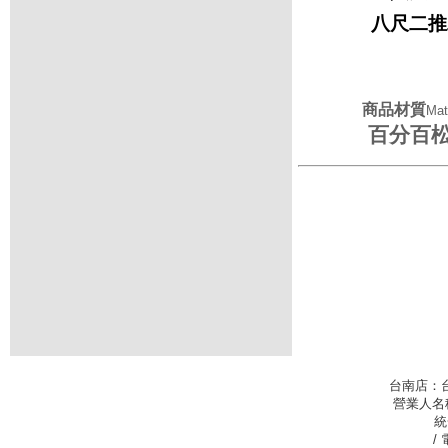
八尺二推二
商品材質
Mat
百分百
台南店：
營業人名
統
/