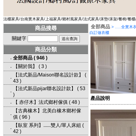
法櫃家具/台南實木家具/上福家具/鄉村風家具/法式家具/床墊/床架/餐椅/餐櫃
全部商品
>
.....全實
商品搜尋
白訂做衣櫃
關鍵字
商品分類
全部商品
(
946
)
‧
【關於我】
(
3
)
‧
【法式新品/Maison聯名設計款】
(
‧
43
)
【法式新品pijar聯名設計款】
(
53
‧
)
產品說明
【 赤仔木】法式鄉村傢俱
(
48
)
‧
【古典橡木】北美白橡木鄉村傢
‧
俱
(
96
)
【臥室 系列】......雙人/單人床組
(
‧
42
)