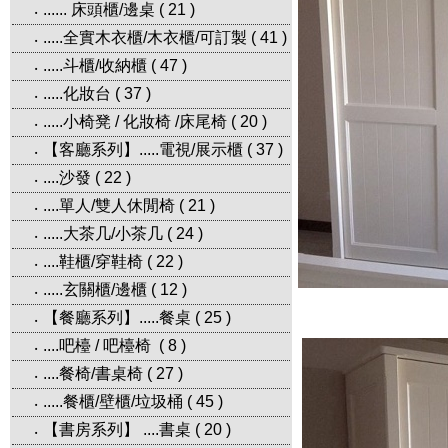
...... 床頭櫃/邊桌
(
21
)
‧
.....全實木衣櫃/木衣櫃/可訂製
(
41
)
‧
.....斗櫃/收納櫃
(
47
)
‧
.....化妝台
(
37
)
‧
.....小椅凳 / 化妝椅 /床尾椅
(
20
)
‧
【客廳系列】.....電視/展示櫃
(
37
)
‧
....沙發
(
22
)
‧
....單人/雙人休閒椅
(
21
)
‧
.....大茶几/小茶几
(
24
)
‧
....鞋櫃/穿鞋椅
(
22
)
‧
.....玄關櫃/邊櫃
(
12
)
‧
【餐廳系列】.....餐桌
(
25
)
‧
....吧檯 / 吧檯椅
(
8
)
‧
....餐椅/書桌椅
(
27
)
‧
.....餐櫃/壁櫃/垃圾桶
(
45
)
‧
【書房系列】 ....書桌
(
20
)
‧