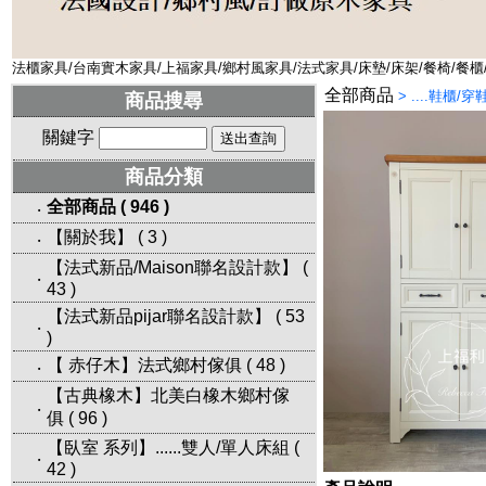
法櫃家具/台南實木家具/上福家具/鄉村風家具/法式家具/床墊/床架/餐椅/餐櫃
全部商品
>
....鞋櫃/穿
商品搜尋
關鍵字
商品分類
全部商品
(
946
)
‧
【關於我】
(
3
)
‧
【法式新品/Maison聯名設計款】
(
‧
43
)
【法式新品pijar聯名設計款】
(
53
‧
)
【 赤仔木】法式鄉村傢俱
(
48
)
‧
【古典橡木】北美白橡木鄉村傢
‧
俱
(
96
)
【臥室 系列】......雙人/單人床組
(
‧
42
)