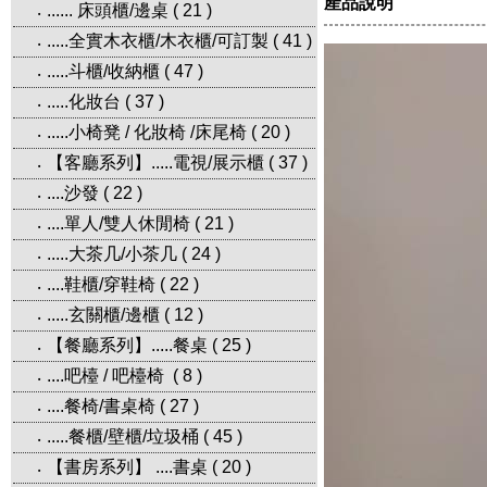
產品說明
...... 床頭櫃/邊桌
(
21
)
‧
.....全實木衣櫃/木衣櫃/可訂製
(
41
)
‧
.....斗櫃/收納櫃
(
47
)
‧
.....化妝台
(
37
)
‧
.....小椅凳 / 化妝椅 /床尾椅
(
20
)
‧
【客廳系列】.....電視/展示櫃
(
37
)
‧
....沙發
(
22
)
‧
....單人/雙人休閒椅
(
21
)
‧
.....大茶几/小茶几
(
24
)
‧
....鞋櫃/穿鞋椅
(
22
)
‧
.....玄關櫃/邊櫃
(
12
)
‧
【餐廳系列】.....餐桌
(
25
)
‧
....吧檯 / 吧檯椅
(
8
)
‧
....餐椅/書桌椅
(
27
)
‧
.....餐櫃/壁櫃/垃圾桶
(
45
)
‧
【書房系列】 ....書桌
(
20
)
‧