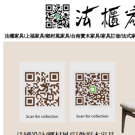
法櫃家具/上福家具/鄉村風家具/台南實木家具/家具訂做/法式家具