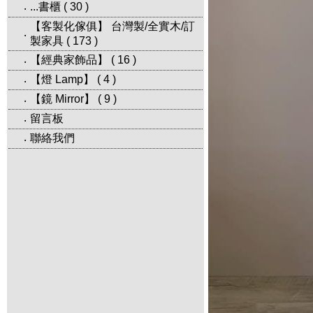
...書櫃
(
30
)
‧
【客製化傢俱】 台灣製/全實木/訂
‧
製家具
(
173
)
【經典家飾品】
(
16
)
‧
【燈 Lamp】
(
4
)
‧
【鏡 Mirror】
(
9
)
‧
留言板
‧
聯絡我們
‧