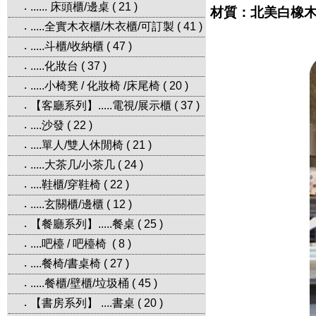
...... 床頭櫃/邊桌
(
21
)
‧
材質：北美白橡木
.....全實木衣櫃/木衣櫃/可訂製
(
41
)
‧
.....斗櫃/收納櫃
(
47
)
‧
.....化妝台
(
37
)
‧
.....小椅凳 / 化妝椅 /床尾椅
(
20
)
‧
【客廳系列】.....電視/展示櫃
(
37
)
‧
....沙發
(
22
)
‧
....單人/雙人休閒椅
(
21
)
‧
.....大茶几/小茶几
(
24
)
‧
....鞋櫃/穿鞋椅
(
22
)
‧
.....玄關櫃/邊櫃
(
12
)
‧
【餐廳系列】.....餐桌
(
25
)
‧
....吧檯 / 吧檯椅
(
8
)
‧
....餐椅/書桌椅
(
27
)
‧
.....餐櫃/壁櫃/垃圾桶
(
45
)
‧
【書房系列】 ....書桌
(
20
)
‧