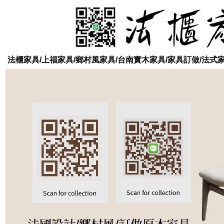
法櫃家具/上福家具/鄉村風家具/台南實木家具/家具訂做/法式家具