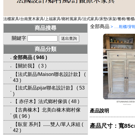
法櫃家具/台南實木家具/上福家具/鄉村風家具/法式家具/床墊/床架/餐椅/餐櫃
全部商品
>
....鞋櫃/穿
商品搜尋
關鍵字
商品分類
全部商品
(
946
)
‧
【關於我】
(
3
)
‧
【法式新品/Maison聯名設計款】
(
‧
43
)
【法式新品pijar聯名設計款】
(
53
‧
)
【 赤仔木】法式鄉村傢俱
(
48
)
‧
【古典橡木】北美白橡木鄉村傢
產品說明
‧
俱
(
96
)
【臥室 系列】......雙人/單人床組
(
產品尺寸：寬85cm 
‧
42
)