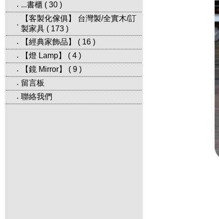
...書櫃
(
30
)
‧
【客製化傢俱】 台灣製/全實木/訂
‧
製家具
(
173
)
【經典家飾品】
(
16
)
‧
【燈 Lamp】
(
4
)
‧
【鏡 Mirror】
(
9
)
‧
留言板
‧
聯絡我們
‧