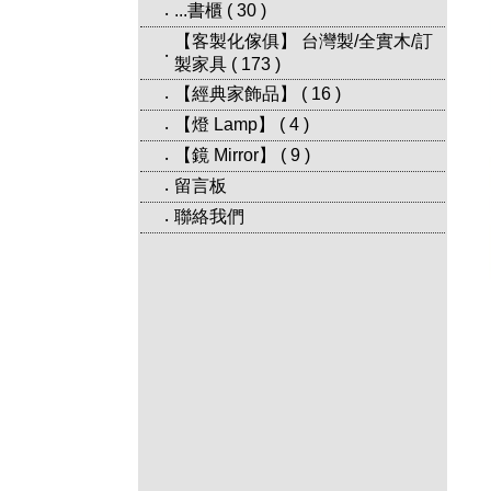
...書櫃
(
30
)
‧
【客製化傢俱】 台灣製/全實木/訂
‧
製家具
(
173
)
【經典家飾品】
(
16
)
‧
【燈 Lamp】
(
4
)
‧
【鏡 Mirror】
(
9
)
‧
留言板
‧
聯絡我們
‧