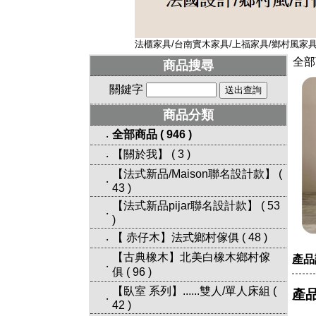
法櫃家具/台南實木家具/上福家具/鄉村風家具/
全部
商品搜尋
關鍵字
商品分類
全部商品
(
946
)
‧
【關於我】
(
3
)
‧
【法式新品/Maison聯名設計款】
(
‧
43
)
【法式新品pijar聯名設計款】
(
53
‧
)
【 赤仔木】法式鄉村傢俱
(
48
)
‧
【古典橡木】北美白橡木鄉村傢
產品
‧
俱
(
96
)
【臥室 系列】......雙人/單人床組
(
產品
‧
42
)