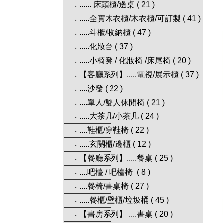
...... 床頭櫃/邊桌
(
21
)
‧
.....全實木衣櫃/木衣櫃/可訂製
(
41
)
‧
.....斗櫃/收納櫃
(
47
)
‧
.....化妝台
(
37
)
‧
.....小椅凳 / 化妝椅 /床尾椅
(
20
)
‧
【客廳系列】.....電視/展示櫃
(
37
)
‧
....沙發
(
22
)
‧
....單人/雙人休閒椅
(
21
)
‧
.....大茶几/小茶几
(
24
)
‧
....鞋櫃/穿鞋椅
(
22
)
‧
.....玄關櫃/邊櫃
(
12
)
‧
【餐廳系列】.....餐桌
(
25
)
‧
....吧檯 / 吧檯椅
(
8
)
‧
....餐椅/書桌椅
(
27
)
‧
.....餐櫃/壁櫃/垃圾桶
(
45
)
‧
【書房系列】 ....書桌
(
20
)
‧