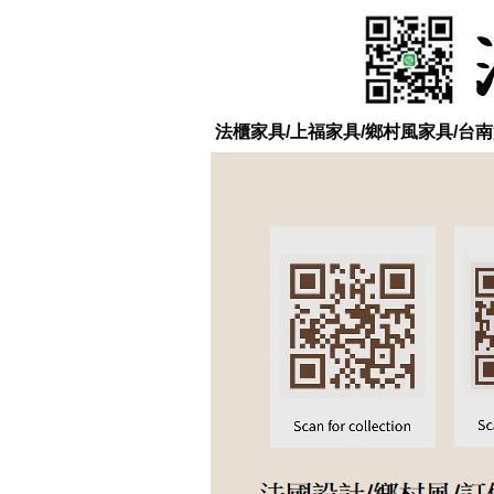
法櫃家具/上福家具/鄉村風家具/台南實