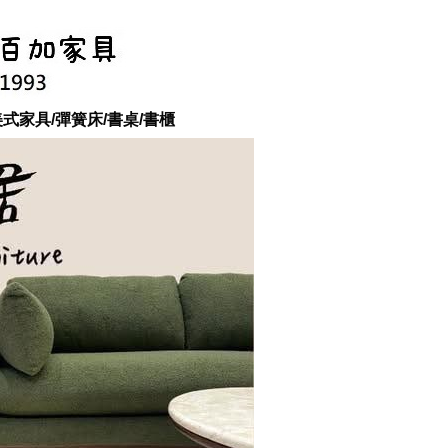
美式家具/彈簧床/書桌/書櫃