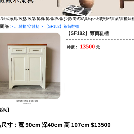
法式家具/床墊/床架/餐椅/餐櫃/衣櫃/沙發/美式家具/橡木/彈簧床/書桌/書櫃法
商品
>
....鞋櫃/穿鞋椅
>
【SF182】萊茵鞋櫃
【SF182】萊茵鞋櫃
13500
特價：
元
說明
尺寸：寬 90cm 深40cm 高 107cm $13500