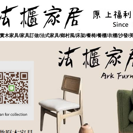
木家具/家具訂做/法式家具/鄉村風/床架/餐椅/餐櫃/衣櫃/沙發/