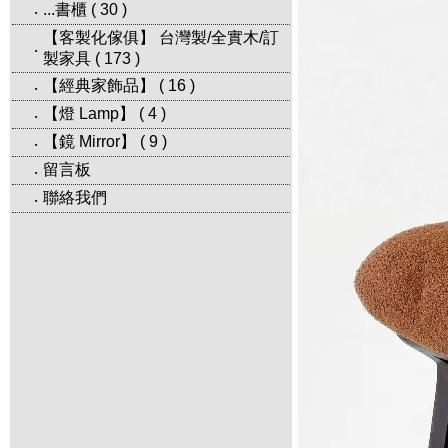
...書櫃
(
30
)
‧
【客製化傢俱】 台灣製/全實木/訂
‧
製家具
(
173
)
【經典家飾品】
(
16
)
‧
【燈 Lamp】
(
4
)
‧
【鏡 Mirror】
(
9
)
‧
留言板
‧
聯絡我們
‧