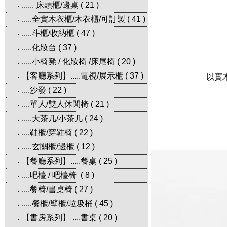
...... 床頭櫃/邊桌
(
21
)
‧
.....全實木衣櫃/木衣櫃/可訂製
(
41
)
‧
.....斗櫃/收納櫃
(
47
)
‧
.....化妝台
(
37
)
‧
.....小椅凳 / 化妝椅 /床尾椅
(
20
)
‧
【客廳系列】.....電視/展示櫃
(
37
)
‧
以實
....沙發
(
22
)
‧
....單人/雙人休閒椅
(
21
)
‧
.....大茶几/小茶几
(
24
)
‧
....鞋櫃/穿鞋椅
(
22
)
‧
.....玄關櫃/邊櫃
(
12
)
‧
【餐廳系列】.....餐桌
(
25
)
‧
....吧檯 / 吧檯椅
(
8
)
‧
....餐椅/書桌椅
(
27
)
‧
.....餐櫃/壁櫃/垃圾桶
(
45
)
‧
【書房系列】 ....書桌
(
20
)
‧