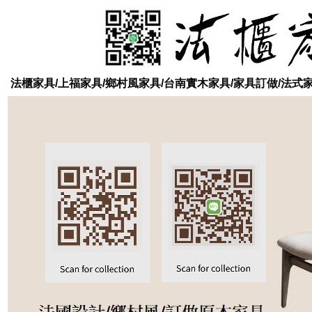
法櫃家具/上福家具/鄉村風家具/台南實木家具/家具訂做/法式家具