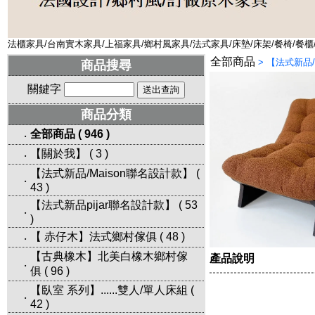
法櫃家具/台南實木家具/上福家具/鄉村風家具/法式家具/床墊/床架/餐椅/餐櫃
全部商品
>
【法式新品/
商品搜尋
關鍵字
商品分類
全部商品
(
946
)
‧
【關於我】
(
3
)
‧
【法式新品/Maison聯名設計款】
(
‧
43
)
【法式新品pijar聯名設計款】
(
53
‧
)
【 赤仔木】法式鄉村傢俱
(
48
)
‧
【古典橡木】北美白橡木鄉村傢
產品說明
‧
俱
(
96
)
【臥室 系列】......雙人/單人床組
(
‧
42
)