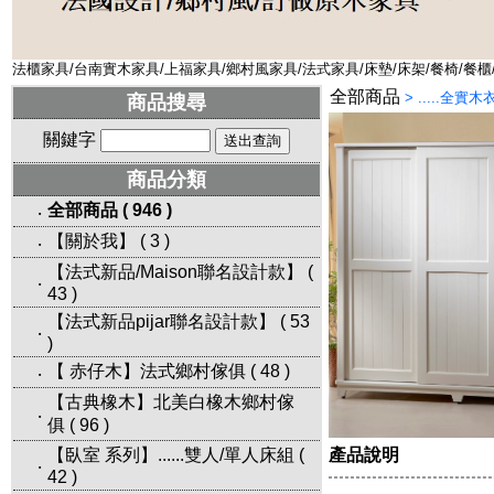
法櫃家具/台南實木家具/上福家具/鄉村風家具/法式家具/床墊/床架/餐椅/餐櫃
全部商品
>
.....全實
商品搜尋
關鍵字
商品分類
全部商品
(
946
)
‧
【關於我】
(
3
)
‧
【法式新品/Maison聯名設計款】
(
‧
43
)
【法式新品pijar聯名設計款】
(
53
‧
)
【 赤仔木】法式鄉村傢俱
(
48
)
‧
【古典橡木】北美白橡木鄉村傢
‧
俱
(
96
)
【臥室 系列】......雙人/單人床組
(
產品說明
‧
42
)