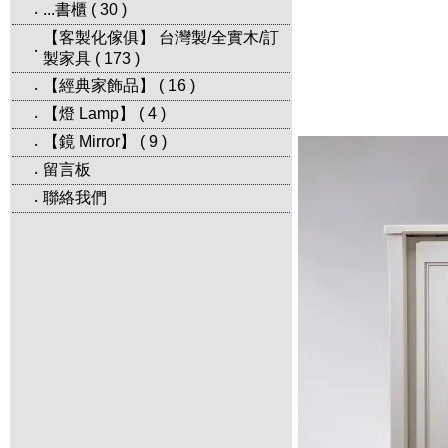
...書櫃
(
30
)
‧
【客製化傢俱】 台灣製/全實木/訂
‧
製家具
(
173
)
【經典家飾品】
(
16
)
‧
【燈 Lamp】
(
4
)
‧
【鏡 Mirror】
(
9
)
‧
留言板
‧
聯絡我們
‧