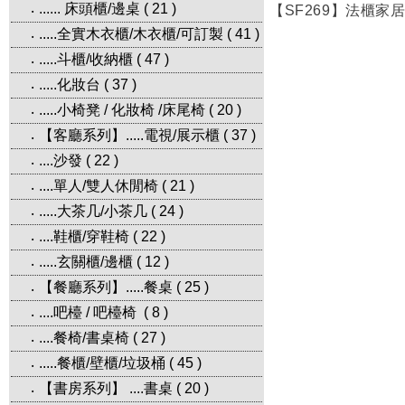
...... 床頭櫃/邊桌
(
21
)
‧
【SF269】法櫃家居
.....全實木衣櫃/木衣櫃/可訂製
(
41
)
‧
.....斗櫃/收納櫃
(
47
)
‧
.....化妝台
(
37
)
‧
.....小椅凳 / 化妝椅 /床尾椅
(
20
)
‧
【客廳系列】.....電視/展示櫃
(
37
)
‧
....沙發
(
22
)
‧
....單人/雙人休閒椅
(
21
)
‧
.....大茶几/小茶几
(
24
)
‧
....鞋櫃/穿鞋椅
(
22
)
‧
.....玄關櫃/邊櫃
(
12
)
‧
【餐廳系列】.....餐桌
(
25
)
‧
....吧檯 / 吧檯椅
(
8
)
‧
....餐椅/書桌椅
(
27
)
‧
.....餐櫃/壁櫃/垃圾桶
(
45
)
‧
【書房系列】 ....書桌
(
20
)
‧