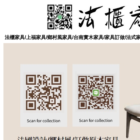
法櫃家具/上福家具/鄉村風家具/台南實木家具/家具訂做/法式家具