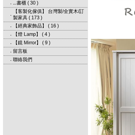
...書櫃
(
30
)
‧
【客製化傢俱】 台灣製/全實木/訂
‧
製家具
(
173
)
【經典家飾品】
(
16
)
‧
【燈 Lamp】
(
4
)
‧
【鏡 Mirror】
(
9
)
‧
留言板
‧
聯絡我們
‧