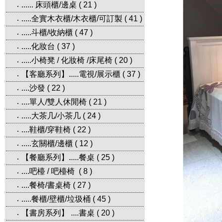
...... 床頭櫃/邊桌
(
21
)
‧
.....全實木衣櫃/木衣櫃/可訂製
(
41
)
‧
.....斗櫃/收納櫃
(
47
)
‧
.....化妝台
(
37
)
‧
.....小椅凳 / 化妝椅 /床尾椅
(
20
)
‧
【客廳系列】.....電視/展示櫃
(
37
)
‧
....沙發
(
22
)
‧
....單人/雙人休閒椅
(
21
)
‧
.....大茶几/小茶几
(
24
)
‧
....鞋櫃/穿鞋椅
(
22
)
‧
.....玄關櫃/邊櫃
(
12
)
‧
【餐廳系列】.....餐桌
(
25
)
‧
....吧檯 / 吧檯椅
(
8
)
‧
....餐椅/書桌椅
(
27
)
‧
.....餐櫃/壁櫃/垃圾桶
(
45
)
‧
【書房系列】 ....書桌
(
20
)
‧