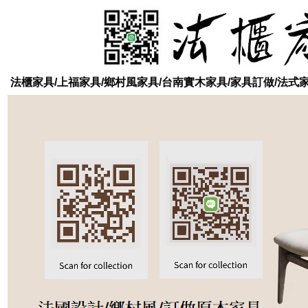
法櫃家具/上福家具/鄉村風家具/台南實木家具/家具訂做/法式家具