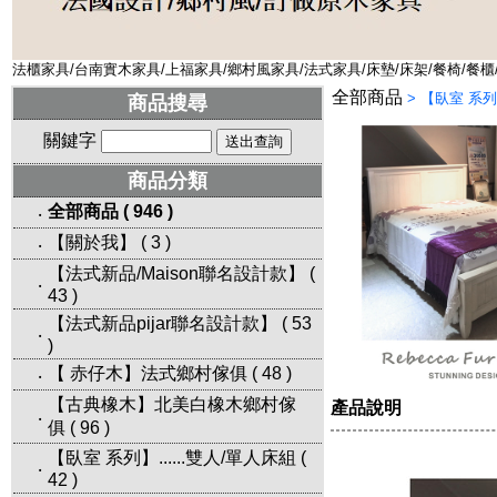
法櫃家具/台南實木家具/上福家具/鄉村風家具/法式家具/床墊/床架/餐椅/餐櫃
全部商品
>
【臥室 系列】
商品搜尋
關鍵字
商品分類
全部商品
(
946
)
‧
【關於我】
(
3
)
‧
【法式新品/Maison聯名設計款】
(
‧
43
)
【法式新品pijar聯名設計款】
(
53
‧
)
【 赤仔木】法式鄉村傢俱
(
48
)
‧
【古典橡木】北美白橡木鄉村傢
產品說明
‧
俱
(
96
)
【臥室 系列】......雙人/單人床組
(
‧
42
)