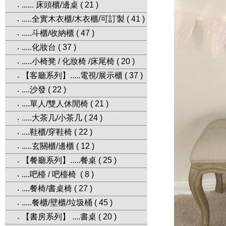
...... 床頭櫃/邊桌
(
21
)
‧
.....全實木衣櫃/木衣櫃/可訂製
(
41
)
‧
.....斗櫃/收納櫃
(
47
)
‧
.....化妝台
(
37
)
‧
.....小椅凳 / 化妝椅 /床尾椅
(
20
)
‧
【客廳系列】.....電視/展示櫃
(
37
)
‧
....沙發
(
22
)
‧
....單人/雙人休閒椅
(
21
)
‧
.....大茶几/小茶几
(
24
)
‧
....鞋櫃/穿鞋椅
(
22
)
‧
.....玄關櫃/邊櫃
(
12
)
‧
【餐廳系列】.....餐桌
(
25
)
‧
....吧檯 / 吧檯椅
(
8
)
‧
....餐椅/書桌椅
(
27
)
‧
.....餐櫃/壁櫃/垃圾桶
(
45
)
‧
【書房系列】 ....書桌
(
20
)
‧