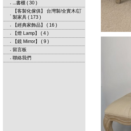
...書櫃
(
30
)
‧
【客製化傢俱】 台灣製/全實木/訂
‧
製家具
(
173
)
【經典家飾品】
(
16
)
‧
【燈 Lamp】
(
4
)
‧
【鏡 Mirror】
(
9
)
‧
留言板
‧
聯絡我們
‧