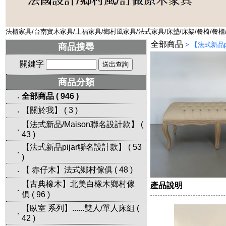
法櫃家具/台南實木家具/上福家具/鄉村風家具/法式家具/床墊/床架/餐椅/餐櫃
全部商品
>
【法式新品p
商品搜尋
關鍵字
商品分類
全部商品
(
946
)
‧
【關於我】
(
3
)
‧
【法式新品/Maison聯名設計款】
(
‧
43
)
【法式新品pijar聯名設計款】
(
53
‧
)
【 赤仔木】法式鄉村傢俱
(
48
)
‧
【古典橡木】北美白橡木鄉村傢
產品說明
‧
俱
(
96
)
【臥室 系列】......雙人/單人床組
(
‧
42
)