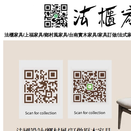
法櫃家具/上福家具/鄉村風家具/台南實木家具/家具訂做/法式家具