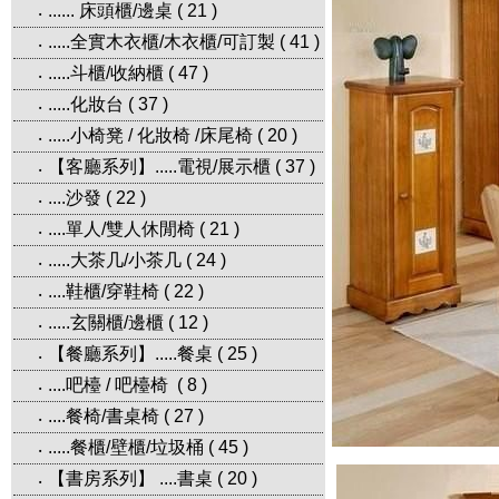
...... 床頭櫃/邊桌
(
21
)
‧
.....全實木衣櫃/木衣櫃/可訂製
(
41
)
‧
.....斗櫃/收納櫃
(
47
)
‧
.....化妝台
(
37
)
‧
.....小椅凳 / 化妝椅 /床尾椅
(
20
)
‧
【客廳系列】.....電視/展示櫃
(
37
)
‧
....沙發
(
22
)
‧
....單人/雙人休閒椅
(
21
)
‧
.....大茶几/小茶几
(
24
)
‧
....鞋櫃/穿鞋椅
(
22
)
‧
.....玄關櫃/邊櫃
(
12
)
‧
【餐廳系列】.....餐桌
(
25
)
‧
....吧檯 / 吧檯椅
(
8
)
‧
....餐椅/書桌椅
(
27
)
‧
.....餐櫃/壁櫃/垃圾桶
(
45
)
‧
【書房系列】 ....書桌
(
20
)
‧