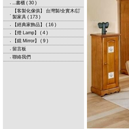
...書櫃
(
30
)
‧
【客製化傢俱】 台灣製/全實木/訂
‧
製家具
(
173
)
【經典家飾品】
(
16
)
‧
【燈 Lamp】
(
4
)
‧
【鏡 Mirror】
(
9
)
‧
留言板
‧
聯絡我們
‧