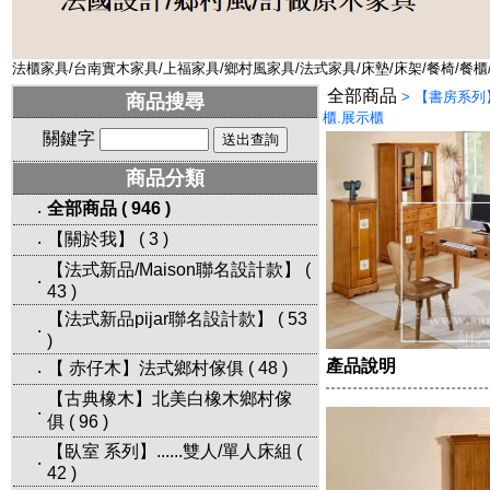
法櫃家具/台南實木家具/上福家具/鄉村風家具/法式家具/床墊/床架/餐椅/餐櫃
全部商品
>
【書房系列】 
商品搜尋
櫃.展示櫃
關鍵字
商品分類
全部商品
(
946
)
‧
【關於我】
(
3
)
‧
【法式新品/Maison聯名設計款】
(
‧
43
)
【法式新品pijar聯名設計款】
(
53
‧
)
產品說明
【 赤仔木】法式鄉村傢俱
(
48
)
‧
【古典橡木】北美白橡木鄉村傢
‧
俱
(
96
)
【臥室 系列】......雙人/單人床組
(
‧
42
)