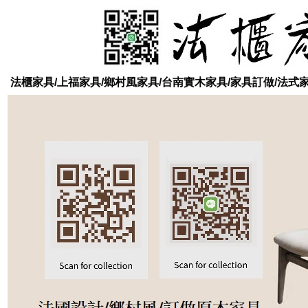
法櫃家具/上福家具/鄉村風家具/台南實木家具/家具訂做/法式家具