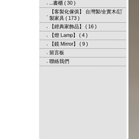
...書櫃
(
30
)
‧
【客製化傢俱】 台灣製/全實木/訂
‧
製家具
(
173
)
【經典家飾品】
(
16
)
‧
【燈 Lamp】
(
4
)
‧
【鏡 Mirror】
(
9
)
‧
留言板
‧
聯絡我們
‧