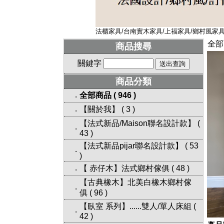
法櫃家具/台南實木家具/上福家具/鄉村風家具/
全部
商品搜尋
關鍵字
商品分類
全部商品
(
946
)
‧
【關於我】
(
3
)
‧
【法式新品/Maison聯名設計款】
(
‧
43
)
【法式新品pijar聯名設計款】
(
53
‧
)
【 赤仔木】法式鄉村傢俱
(
48
)
‧
【古典橡木】北美白橡木鄉村傢
‧
俱
(
96
)
【臥室 系列】......雙人/單人床組
(
‧
42
)