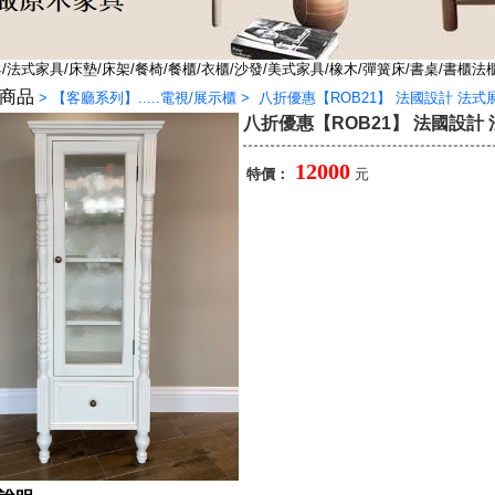
法式家具/床墊/床架/餐椅/餐櫃/衣櫃/沙發/美式家具/橡木/彈簧床/書桌/書櫃法
商品
>
【客廳系列】.....電視/展示櫃
>
八折優惠【ROB21】 法國設計 法式
八折優惠【ROB21】 法國設計
12000
特價：
元