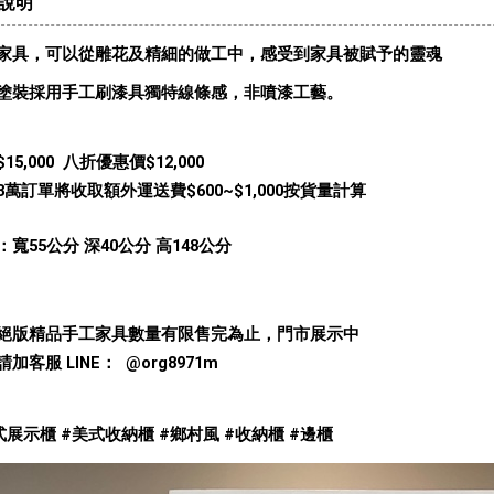
說明
家具，可以從雕花及精細的做工中，感受到家具被賦予的靈魂
塗裝採用手工刷漆具獨特線條感，非噴漆工藝。
15,000  八折優惠價$12,000
3萬訂單將收取額外運送費$600~$1,000按
貨量計算
：寬55公分 深40公分 高148公分
絕版精品手工家具數量有限售完為止，門市展示中
加客服 LINE：  @org8971m
式展示櫃 #美式收納櫃 #鄉村風 #收納櫃 #邊櫃