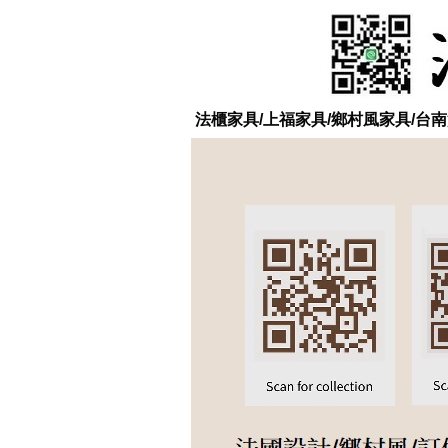
法櫃家具/上福家具/鄉村風家具/台南實