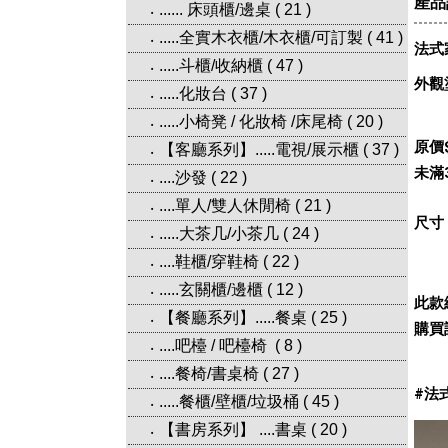
產品
...... 床頭櫃/邊桌
(
21
)
‧
.....全實木衣櫃/木衣櫃/可訂製
(
41
)
‧
法式
.....斗櫃/收納櫃
(
47
)
‧
外觀
.....化妝台
(
37
)
‧
.....小椅凳 / 化妝椅 /床尾椅
(
20
)
‧
原價$
【客廳系列】.....電視/展示櫃
(
37
)
‧
未滿
....沙發
(
22
)
‧
....單人/雙人休閒椅
(
21
)
‧
尺寸
.....大茶几/小茶几
(
24
)
‧
....鞋櫃/穿鞋椅
(
22
)
‧
.....玄關櫃/邊櫃
(
12
)
‧
此款
【餐廳系列】.....餐桌
(
25
)
‧
購買請
....吧檯 / 吧檯椅
(
8
)
‧
....餐椅/書桌椅
(
27
)
‧
#法
.....餐櫃/壁櫃/垃圾桶
(
45
)
‧
【書房系列】 ....書桌
(
20
)
‧