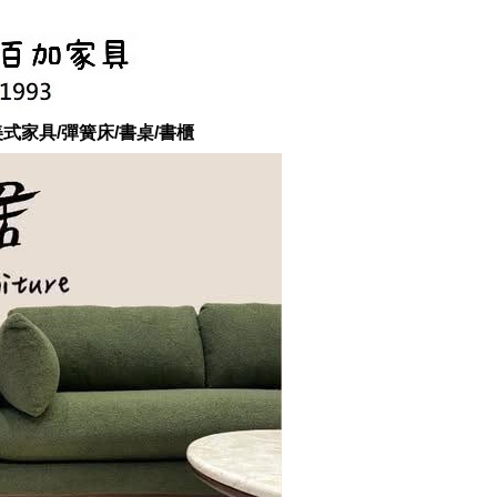
美式家具/彈簧床/書桌/書櫃