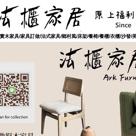
木家具/家具訂做/法式家具/鄉村風/床架/餐椅/餐櫃/衣櫃/沙發/