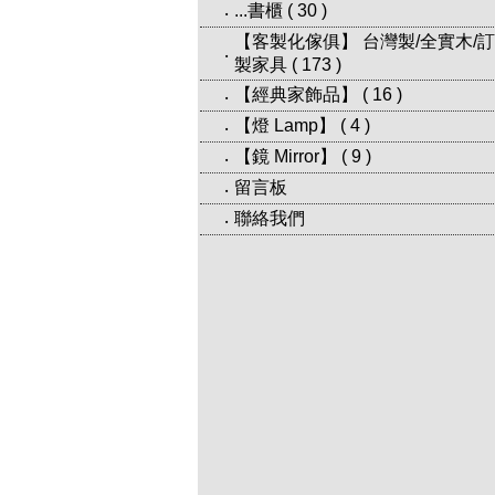
...書櫃
(
30
)
‧
【客製化傢俱】 台灣製/全實木/訂
‧
製家具
(
173
)
【經典家飾品】
(
16
)
‧
【燈 Lamp】
(
4
)
‧
【鏡 Mirror】
(
9
)
‧
留言板
‧
聯絡我們
‧