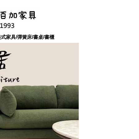
美式家具/彈簧床/書桌/書櫃