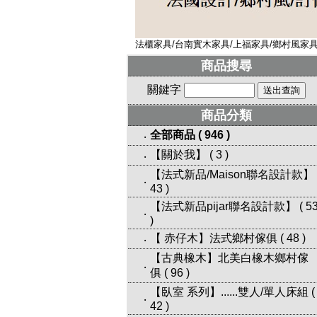
法櫃家具/台南實木家具/上福家具/鄉村風家具/
商品搜尋
關鍵字
商品分類
全部商品
(
946
)
‧
【關於我】
(
3
)
‧
【法式新品/Maison聯名設計款】
‧
43
)
【法式新品pijar聯名設計款】
(
5
‧
)
【 赤仔木】法式鄉村傢俱
(
48
)
‧
【古典橡木】北美白橡木鄉村傢
‧
俱
(
96
)
【臥室 系列】......雙人/單人床組
(
‧
42
)