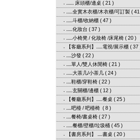
...... 床頭櫃/邊桌
(
21
)
‧
.....全實木衣櫃/木衣櫃/可訂製
(
41
‧
.....斗櫃/收納櫃
(
47
)
‧
.....化妝台
(
37
)
‧
.....小椅凳 / 化妝椅 /床尾椅
(
20
)
‧
【客廳系列】.....電視/展示櫃
(
37
‧
....沙發
(
22
)
‧
....單人/雙人休閒椅
(
21
)
‧
.....大茶几/小茶几
(
24
)
‧
....鞋櫃/穿鞋椅
(
22
)
‧
.....玄關櫃/邊櫃
(
12
)
‧
【餐廳系列】.....餐桌
(
25
)
‧
....吧檯 / 吧檯椅
(
8
)
‧
....餐椅/書桌椅
(
27
)
‧
.....餐櫃/壁櫃/垃圾桶
(
45
)
‧
【書房系列】 ....書桌
(
20
)
‧