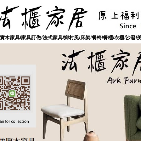
木家具/家具訂做/法式家具/鄉村風/床架/餐椅/餐櫃/衣櫃/沙發/