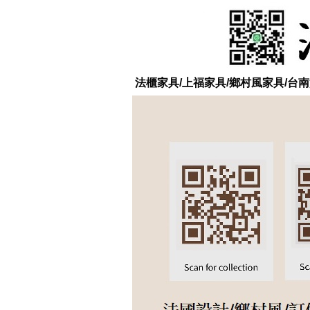
法櫃家具/上福家具/鄉村風家具/台南實