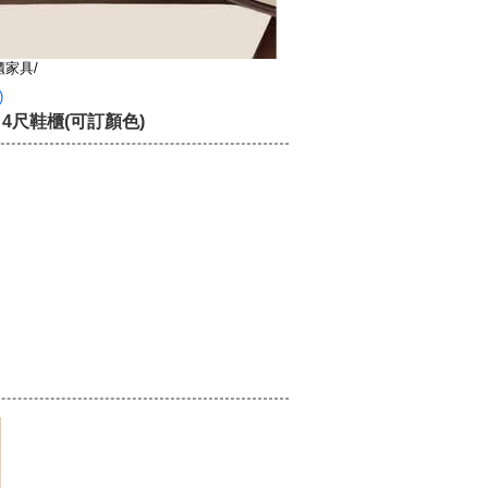
櫃家具/
)
 4尺鞋櫃(可訂顏色)