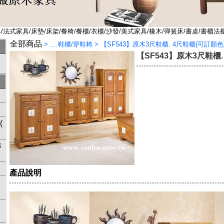
法式家具/床墊/床架/餐椅/餐櫃/衣櫃/沙發/美式家具/橡木/彈簧床/書桌/書櫃法
全部商品
>
....鞋櫃/穿鞋椅
>
【SF543】原木3尺鞋櫃. 4尺鞋櫃(可訂顏色
【SF543】原木3尺鞋櫃.
(
3
產品說明