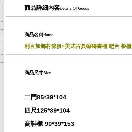
商品詳細內容
Details Of Goods
商品名稱
Name
利百加鄉村傢俱~美式古典磁磚書櫃 吧台 餐櫃
商品尺寸
Size
二門85*39*104
四尺125*39*104
高鞋櫃 90*39*153