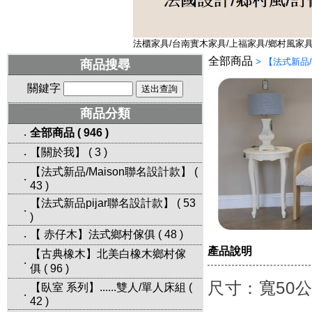
法櫃家具/台南實木家具/上福家具/鄉村風家具/
全部商品
>
【法式新品/
商品搜尋
關鍵字
商品分類
全部商品
(
946
)
‧
【關於我】
(
3
)
‧
【法式新品/Maison聯名設計款】
(
‧
43
)
【法式新品pijar聯名設計款】
(
53
‧
)
【 赤仔木】法式鄉村傢俱
(
48
)
‧
產品說明
【古典橡木】北美白橡木鄉村傢
‧
俱
(
96
)
尺寸：寬50公
【臥室 系列】......雙人/單人床組
(
‧
42
)