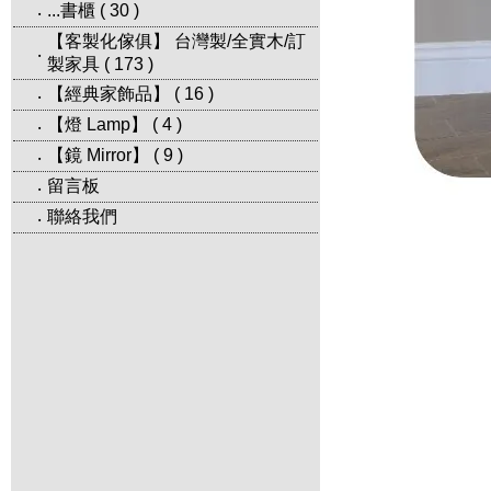
...書櫃
(
30
)
‧
【客製化傢俱】 台灣製/全實木/訂
‧
製家具
(
173
)
【經典家飾品】
(
16
)
‧
【燈 Lamp】
(
4
)
‧
【鏡 Mirror】
(
9
)
‧
留言板
‧
聯絡我們
‧