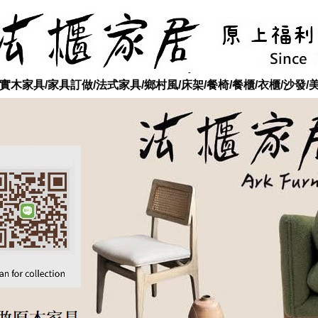
木家具/家具訂做/法式家具/鄉村風/床架/餐椅/餐櫃/衣櫃/沙發/