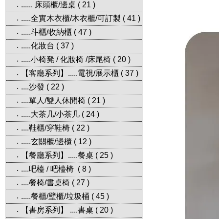
...... 床頭櫃/邊桌
(
21
)
‧
.....全實木衣櫃/木衣櫃/可訂製
(
41
)
‧
.....斗櫃/收納櫃
(
47
)
‧
.....化妝台
(
37
)
‧
.....小椅凳 / 化妝椅 /床尾椅
(
20
)
‧
【客廳系列】.....電視/展示櫃
(
37
)
‧
....沙發
(
22
)
‧
....單人/雙人休閒椅
(
21
)
‧
.....大茶几/小茶几
(
24
)
‧
....鞋櫃/穿鞋椅
(
22
)
‧
.....玄關櫃/邊櫃
(
12
)
‧
【餐廳系列】.....餐桌
(
25
)
‧
....吧檯 / 吧檯椅
(
8
)
‧
....餐椅/書桌椅
(
27
)
‧
.....餐櫃/壁櫃/垃圾桶
(
45
)
‧
【書房系列】 ....書桌
(
20
)
‧