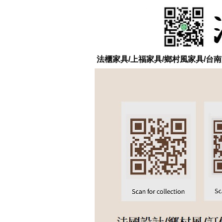
法櫃家具/上福家具/鄉村風家具/台南實