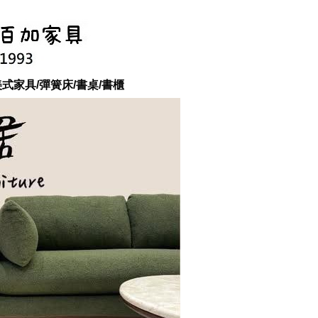
美式家具/彈簧床/書桌/書櫃