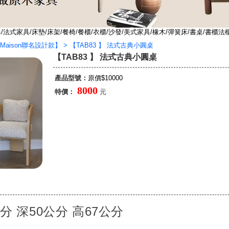
法式家具/床墊/床架/餐椅/餐櫃/衣櫃/沙發/美式家具/橡木/彈簧床/書桌/書櫃法
Maison聯名設計款】
>
【TAB83 】 法式古典小圓桌
【TAB83 】 法式古典小圓桌
產品型號：
原價$10000
8000
特價：
元
分 深50公分 高67公分